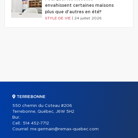
envahissent certaines maisons
plus que d'autres en été?
STYLE DE VIE
|
24 juillet 2026
TERREBONNE
550 chemin du Coteau #206
Terrebonne, Québec, J6W 5H2
Bur.:
Cell.:
514 452-7712
Courriel:
me.germain@remax-quebec.com