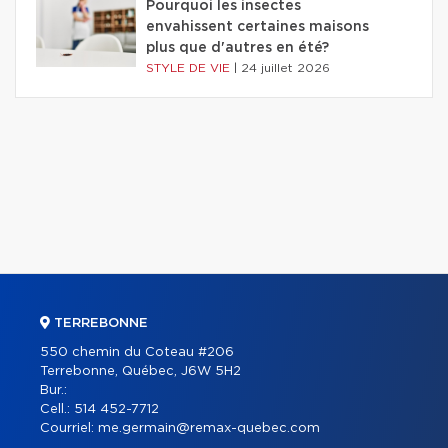
Pourquoi les insectes
envahissent certaines maisons
plus que d'autres en été?
STYLE DE VIE
|
24 juillet 2026
TERREBONNE
550 chemin du Coteau #206
Terrebonne, Québec, J6W 5H2
Bur.:
Cell.:
514 452-7712
Courriel:
me.germain@remax-quebec.com