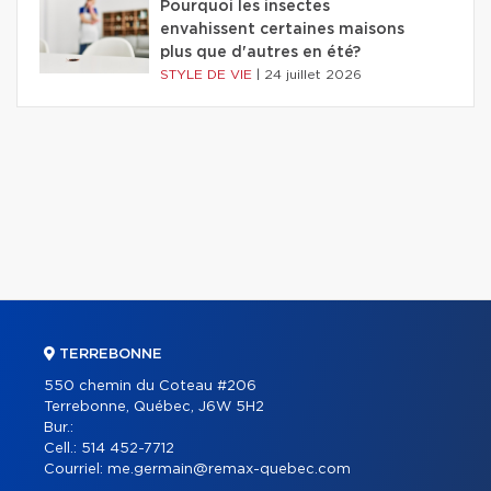
Pourquoi les insectes
envahissent certaines maisons
plus que d'autres en été?
STYLE DE VIE
|
24 juillet 2026
TERREBONNE
550 chemin du Coteau #206
Terrebonne, Québec, J6W 5H2
Bur.:
Cell.:
514 452-7712
Courriel:
me.germain@remax-quebec.com